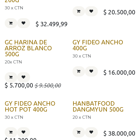
200G
30 x CTN
$
20.500,00
$
32.499,99
GC HARINA DE
GY FIDEO ANCHO
ARROZ BLANCO
400G
500G
30 x CTN
20x CTN
$
16.000,00
$
5.700,00
$
9.500,00
Corea
GY FIDEO ANCHO
HANBATFOOD
HOT POT 400G
DANGMYUN 500G
30 x CTN
20 x CTN
$
38.000,00