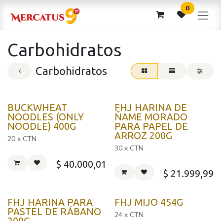
Ir al contenido
0
Carbohidratos
Carbohidratos
Corea
BUCKWHEAT
FHJ HARINA DE
NOODLES (ONLY
ÑAME MORADO
NOODLE) 400G
PARA PAPEL DE
ARROZ 200G
20 x CTN
30 x CTN
$
40.000,01
$
21.999,99
FHJ HARINA PARA
FHJ MIJO 454G
PASTEL DE RÁBANO
24 x CTN