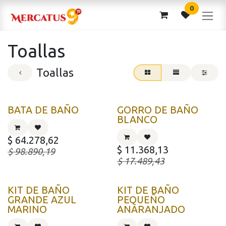
Ir al contenido
0
Toallas
Toallas
BATA DE BAÑO
GORRO DE BAÑO
BLANCO
$
64.278,62
$
11.368,13
$
98.890,19
$
17.489,43
KIT DE BAÑO
KIT DE BAÑO
GRANDE AZUL
PEQUEÑO
MARINO
ANARANJADO