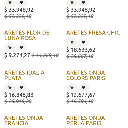
$
33.948,92
$
33.948,92
$
52.229,10
$
52.229,10
ARETES FLOR DE
ARETES FRESA CHIC
LUNA ROSA
$
18.633,62
$
9.274,27
$
14.268,10
$
28.667,10
ARETES IDALIA
ARETES ONDA
PLATA
COLORS PARIS
$
16.846,83
$
12.677,67
$
25.918,20
$
19.504,10
ARETES ONDA
ARETES ONDA
FRANCIA
PERLA PARIS