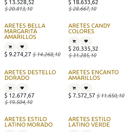
$
13.528,52
$
18.633,62
$
20.813,10
$
28.667,10
ARETES BELLA
ARETES CANDY
MARGARITA
COLORES
AMARILLOS
$
20.335,32
$
9.274,27
$
14.268,10
$
31.285,10
ARETES DESTELLO
ARETES ENCANTO
DORADO
AMARILLOS
$
12.677,67
$
7.572,57
$
11.650,10
$
19.504,10
ARETES ESTILO
ARETES ESTILO
LATINO MORADO
LATINO VERDE