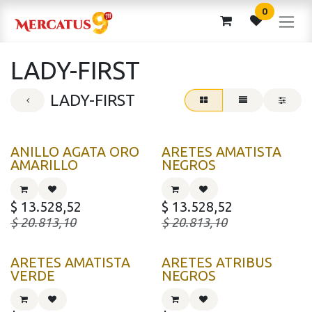
Ir al contenido
0
LADY-FIRST
LADY-FIRST
ANILLO AGATA ORO
ARETES AMATISTA
AMARILLO
NEGROS
$
13.528,52
$
13.528,52
$
20.813,10
$
20.813,10
ARETES AMATISTA
ARETES ATRIBUS
VERDE
NEGROS