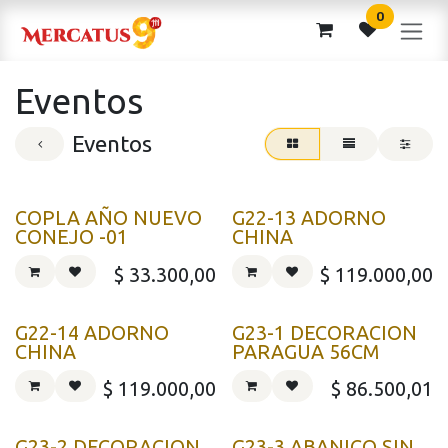
Ir al contenido
0
Eventos
Eventos
COPLA AÑO NUEVO
G22-13 ADORNO
CONEJO -01
CHINA
$
33.300,00
$
119.000,00
G22-14 ADORNO
G23-1 DECORACION
CHINA
PARAGUA 56CM
$
119.000,00
$
86.500,01
G23-2 DECORACION
G23-3 ABANICO SIN