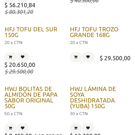
$
40.500,00
$
56.210,84
$
80.301,20
HFJ TOFU DEL SUR
HFJ TOFU TROZO
150G
GRANDE 168G
20 x CTN
20 x CTN
$
29.500,00
$
20.650,00
$
29.500,00
HWJ BOLITAS DE
HWJ LÁMINA DE
ALMIDÓN DE PAPA
SOYA
SABOR ORIGINAL
DESHIDRATADA
50G
(YUBA) 150G
50 x CTN
30 x CTN