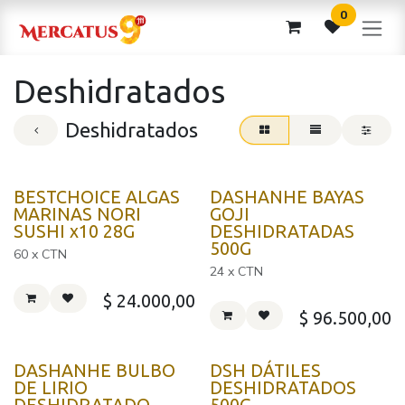
Ir al contenido
0
Deshidratados
Deshidratados
BESTCHOICE ALGAS
DASHANHE BAYAS
MARINAS NORI
GOJI
SUSHI x10 28G
DESHIDRATADAS
500G
60 x CTN
24 x CTN
$
24.000,00
$
96.500,00
DASHANHE BULBO
DSH DÁTILES
DE LIRIO
DESHIDRATADOS