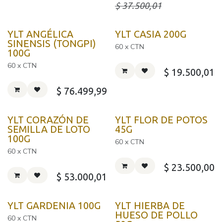
$
37.500,01
YLT ANGÉLICA
YLT CASIA 200G
SINENSIS (TONGPI)
60 x CTN
100G
60 x CTN
$
19.500,01
$
76.499,99
YLT CORAZÓN DE
YLT FLOR DE POTOS
SEMILLA DE LOTO
45G
100G
60 x CTN
60 x CTN
$
23.500,00
$
53.000,01
YLT GARDENIA 100G
YLT HIERBA DE
HUESO DE POLLO
60 x CTN