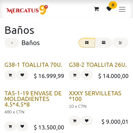
Ir al contenido
0
Baños
Baños
G38-1 TOALLITA 70U.
G38-2 TOALLITA 26U.
$
16.999,99
$
14.000,00
TA5-1-19 ENVASE DE
XXXY SERVILLETAS
MOLDADIENTES
*100
4.5*4.5*8
10 x CTN
480 x CTN
$
9.000,01
$
13.500,00