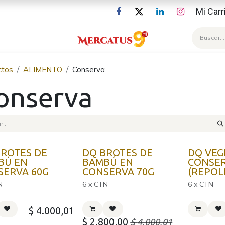
Mi Carr
Blog
ctos
ALIMENTO
Conserva
onserva
BROTES DE
DQ BROTES DE
DQ VEG
BÚ EN
BAMBÚ EN
CONSE
SERVA 60G
CONSERVA 70G
(REPOL
N
6 x CTN
6 x CTN
$
4.000,01
$
2.800,00
$
4.000,01