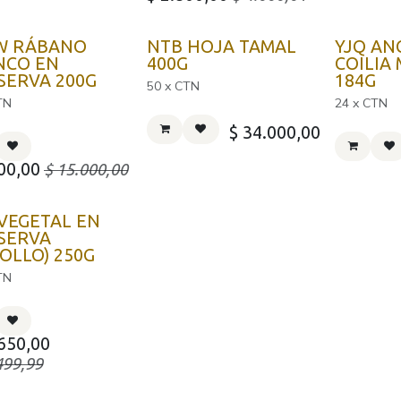
W RÁBANO
NTB HOJA TAMAL
YJQ AN
NCO EN
400G
COILIA
SERVA 200G
184G
50 x CTN
TN
24 x CTN
$
34.000,00
00,00
$
15.000,00
VEGETAL EN
SERVA
OLLO) 250G
TN
650,00
499,99