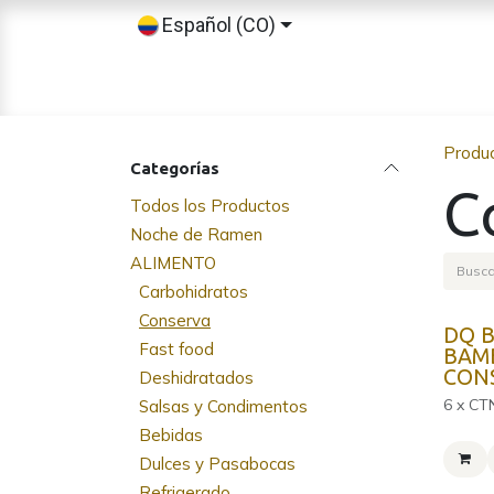
Ir al contenido
Español (CO)
Inicio
Tienda
Sobre nosotros
Produ
Categorías
C
Todos los Productos
Noche de Ramen
ALIMENTO
Carbohidratos
Conserva
DQ 
Fast food
BAM
CON
Deshidratados
6 x CT
Salsas y Condimentos
Bebidas
Dulces y Pasabocas
Refrigerado