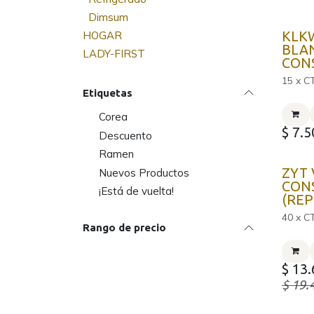
Dimsum
KLK
HOGAR
BLA
LADY-FIRST
CON
15 x C
Etiquetas
Corea
$
7.5
Descuento
Ramen
ZYT 
Nuevos Productos
CON
¡Está de vuelta!
(REP
40 x C
Rango de precio
$
13.
$
19.