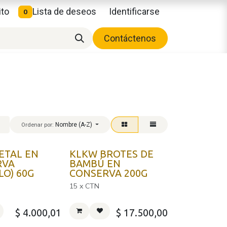
ito
Lista de deseos
Identificarse
0
Contáctenos
Nombre (A-Z)
Ordenar por:
ETAL EN
KLKW BROTES DE
RVA
BAMBÚ EN
LO) 60G
CONSERVA 200G
15 x CTN
$
4.000,01
$
17.500,00