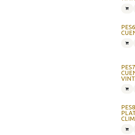
PES6
CUE
PES7
CUE
VIN
PES8
PLA
CLI