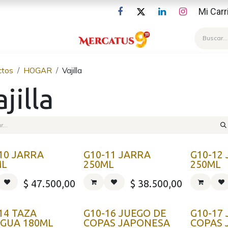
Mi Carr
Blog
ctos
HOGAR
Vajilla
jilla
10 JARRA
G10-11 JARRA
G10-12
ML
250ML
250ML
$
47.500,00
$
38.500,00
14 TAZA
G10-16 JUEGO DE
G10-17
IGUA 180ML
COPAS JAPONESA
COPAS 