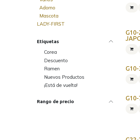
Adorno
Mascota
LADY-FIRST
G10-
JAP
Etiquetas
Corea
Descuento
G10-
Ramen
Nuevos Productos
¡Está de vuelta!
G10-
Rango de precio
G22-