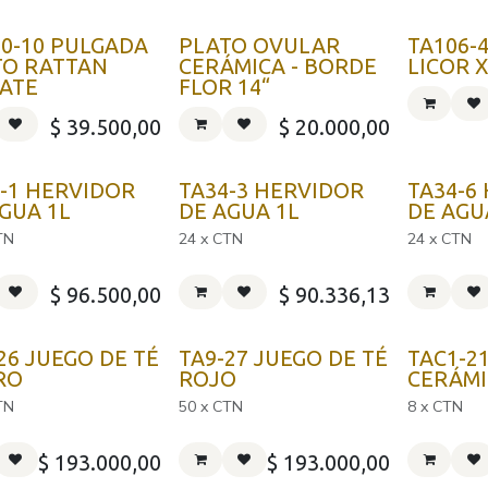
0-10 PULGADA
PLATO OVULAR
TA106-
TO RATTAN
CERÁMICA - BORDE
LICOR X
MATE
FLOR 14“
$
39.500,00
$
20.000,00
-1 HERVIDOR
TA34-3 HERVIDOR
TA34-6
GUA 1L
DE AGUA 1L
DE AGU
TN
24 x CTN
24 x CTN
$
96.500,00
$
90.336,13
26 JUEGO DE TÉ
TA9-27 JUEGO DE TÉ
TAC1-2
RO
ROJO
CERÁMI
TN
50 x CTN
8 x CTN
$
193.000,00
$
193.000,00