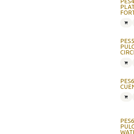
PES4
PLA
FOR
PES5
PUL
CIRC
PES6
CUE
PES6
PUL
WAT