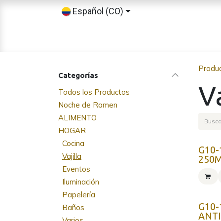
Ir al contenido
Español (CO)
Inicio
Tienda
Sobre nosotros
Produ
Categorías
Va
Todos los Productos
Noche de Ramen
ALIMENTO
HOGAR
Cocina
G10-
Vajilla
250
Eventos
Iluminación
Papelería
G10-
Baños
ANT
Varios