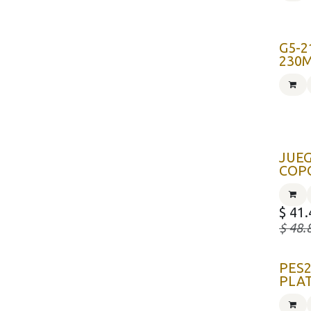
G5-2
230
JUEG
COPO
$
41.
$
48.
PES2
PLA