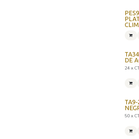
PES9
PLA
CLI
TA34
DE A
24 x C
TA9-
NEG
50 x C