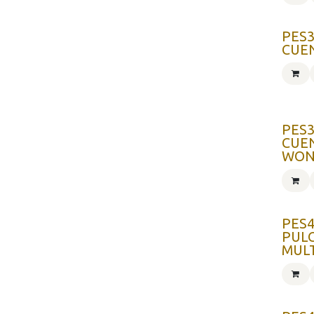
PES3
CUE
PES3
CUE
WON
PES4
PUL
MUL