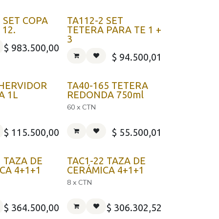
4 SET COPA
TA112-2 SET
 12.
TETERA PARA TE 1 +
3
$
983.500,00
$
94.500,01
 HERVIDOR
TA40-165 TETERA
A 1L
REDONDA 750ml
60 x CTN
$
115.500,00
$
55.500,01
1 TAZA DE
TAC1-22 TAZA DE
CA 4+1+1
CERÁMICA 4+1+1
8 x CTN
$
364.500,00
$
306.302,52