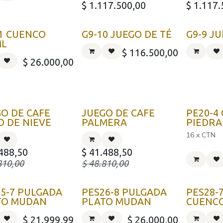
$
1.117.500,00
$
1.117.
1 CUENCO
G9-10 JUEGO DE TÉ
G9-9 J
ML
$
116.500,00
$
26.000,00
O DE CAFE
JUEGO DE CAFE
PE20-4
 DE NIEVE
PALMERA
PIEDRA
16 x CTN
488,50
$
41.488,50
810,00
$
48.810,00
5-7 PULGADA
PES26-8 PULGADA
PES28-
TO MUDAN
PLATO MUDAN
CUENC
$
21.999,99
$
26.000,00