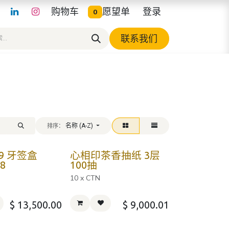
购物车
愿望单
登录
0
联系我们
名称 (A-Z)
排序：
19 牙签盒
心相印茶香抽纸 3层
*8
100抽
10 x CTN
$
13,500.00
$
9,000.01