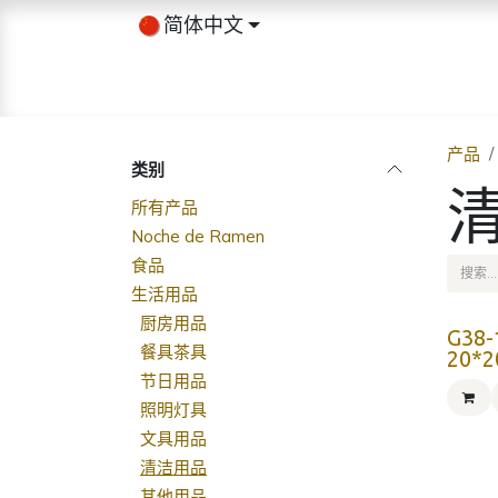
跳至内容
简体中文
首页
商店
关于我们
博客
产品
类别
所有产品
Noche de Ramen
食品
生活用品
厨房用品
G38
餐具茶具
20*
节日用品
照明灯具
文具用品
清洁用品
其他用品