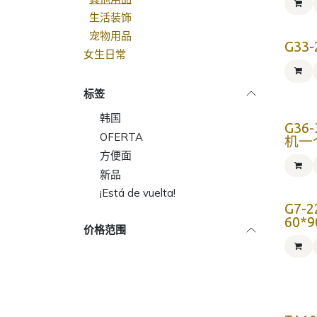
生活装饰
宠物用品
G33
女生日常
标签
韩国
G36
OFERTA
机一
方便面
新品
¡Está de vuelta!
G7-
60*
价格范围