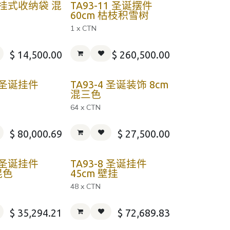
3 挂式收纳袋 混
TA93-11 圣诞摆件
60cm 枯枝积雪树
1 x CTN
$
14,500.00
$
260,500.00
3 圣诞挂件
TA93-4 圣诞装饰 8cm
混三色
64 x CTN
$
80,000.69
$
27,500.00
7 圣诞挂件
TA93-8 圣诞挂件
 混色
45cm 壁挂
48 x CTN
$
35,294.21
$
72,689.83