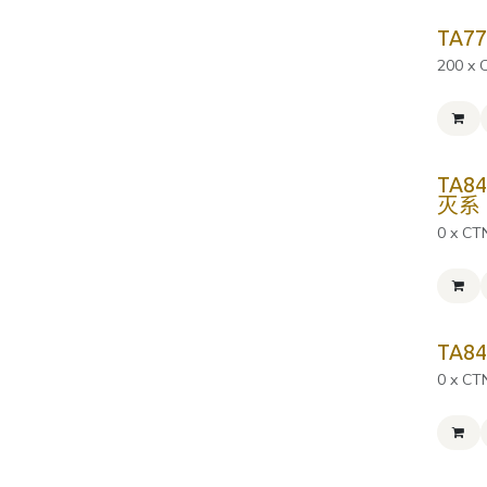
TA7
200 x 
TA8
灭系
0 x CT
TA8
0 x CT