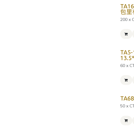
TA1
包里
200 x 
TA5
13.5
60 x C
TA68
50 x C