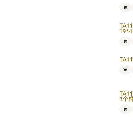
TA1
19*4
TA1
TA1
3个