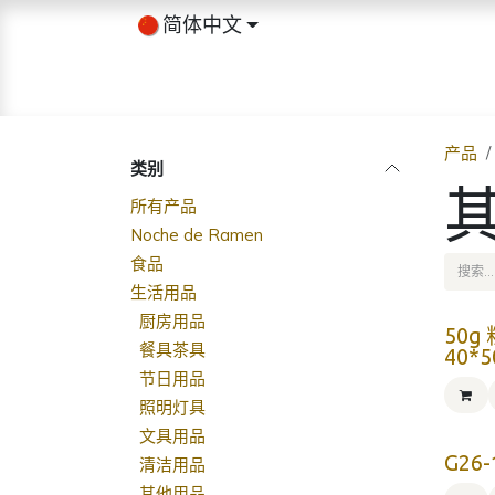
跳至内容
简体中文
首页
商店
关于我们
博客
产品
类别
所有产品
Noche de Ramen
食品
生活用品
厨房用品
50g
餐具茶具
40*5
节日用品
照明灯具
文具用品
G26
清洁用品
其他用品