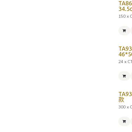
TA8
34.5
150 x 
TA9
46*
24 x C
TA9
款
300 x 