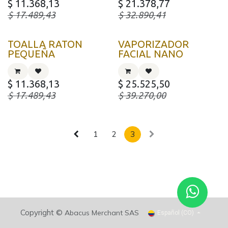
$
11.368,13
$
21.378,77
$
17.489,43
$
32.890,41
TOALLA RATON
VAPORIZADOR
PEQUEÑA
FACIAL NANO
$
11.368,13
$
25.525,50
$
17.489,43
$
39.270,00
1
2
3
Copyright ©
Abacus Merchant SAS
Español (CO)