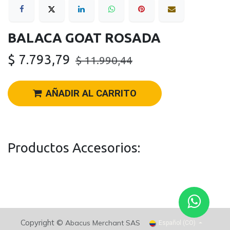
BALACA GOAT ROSADA
$
7.793,79
$
11.990,44
AÑADIR AL CARRITO
Productos Accesorios:
Copyright ©
Abacus Merchant SAS
Español (CO)