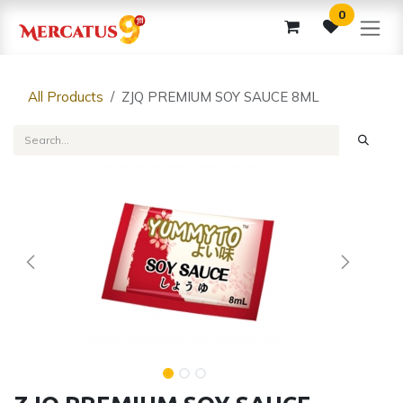
Skip to Content
0
All Products
ZJQ PREMIUM SOY SAUCE 8ML