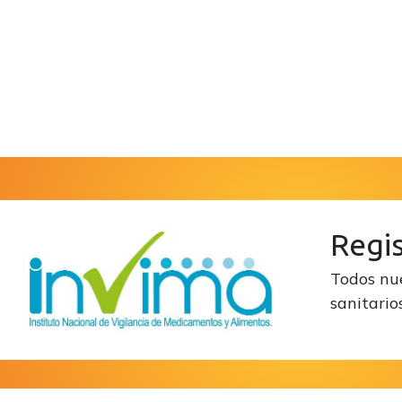
Regis
Todos nue
sanitario