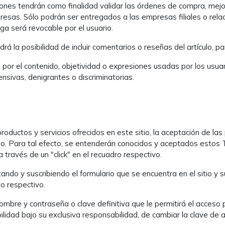
ones tendrán como finalidad validar las órdenes de compra, mejor
resas. Sólo podrán ser entregados a las empresas filiales o rel
a será revocable por el usuario.
á la posibilidad de incluir comentarios o reseñas del artículo, par
or el contenido, objetividad o expresiones usadas por los usuari
ensivas, denigrantes o discriminatorias.
productos y servicios ofrecidos en este sitio, la aceptación de las
eso. Para tal efecto, se entenderán conocidos y aceptados estos 
través de un "click" en el recuadro respectivo.
ando y suscribiendo el formulario que se encuentra en el sitio y su
o respectivo.
ombre y contraseña o clave definitiva que le permitirá el acceso 
dad bajo su exclusiva responsabilidad, de cambiar la clave de ac