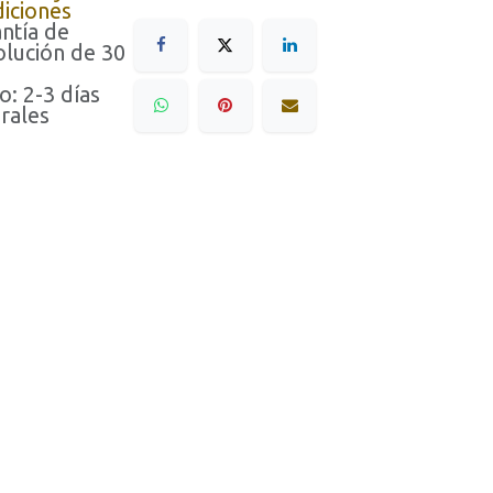
iciones
ntía de
lución de 30
o: 2-3 días
rales