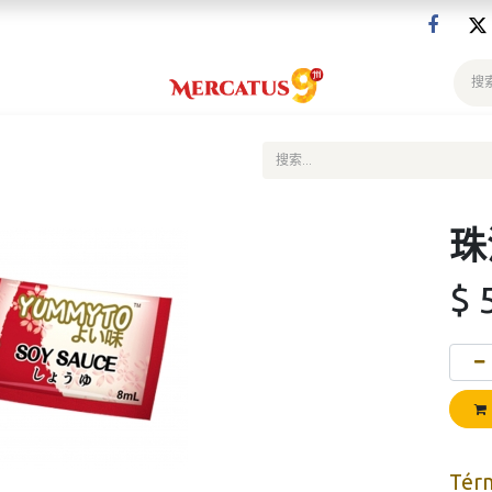
珠
$
Tér