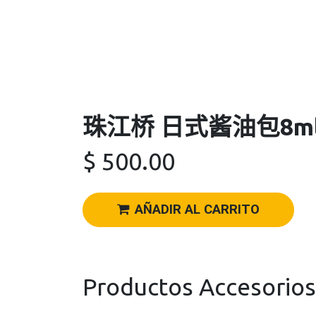
珠江桥 日式酱油包8m
$
500.00
AÑADIR AL CARRITO
Productos Accesorios