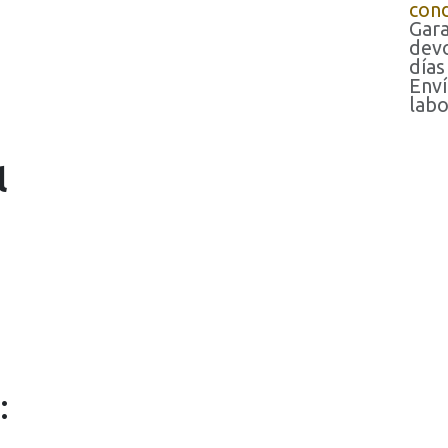
cond
Gara
devo
días
Enví
labo
l
: