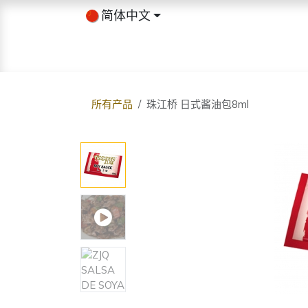
跳至内容
简体中文
首页
商店
关于我们
博客
所有产品
珠江桥 日式酱油包8ml