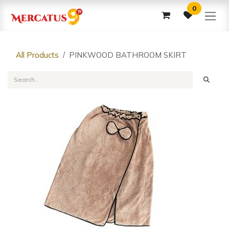
Skip to Content
0
All Products
PINKWOOD BATHROOM SKIRT