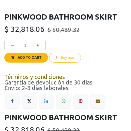
PINKWOOD BATHROOM SKIRT
$
32,818.06
$
50,489.32
ADD TO CART
Buy now
Términos y condiciones
Garantía de devolución de 30 días
Envío: 2-3 días laborales
PINKWOOD BATHROOM SKIRT
$
32,818.06
$
50,489.32