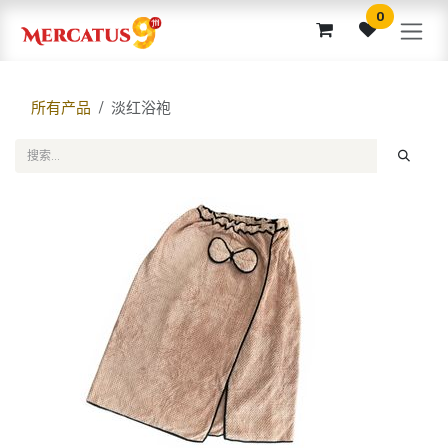
跳至内容
0
所有产品
淡红浴袍