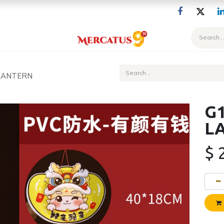
Blog
 LANTERN
G1
L
$