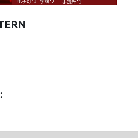
NTERN
: