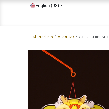
Skip to Content
English (US)
Home
Shop
Sobre nosotros
All Products
ADORNO
G11-8 CHINESE