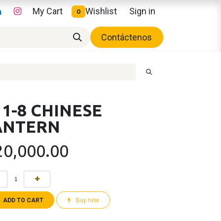
My Cart
Wishlist
Sign in
0
Contáctenos
1-8 CHINESE
ANTERN
20,000.00
ADD TO CART
Buy now