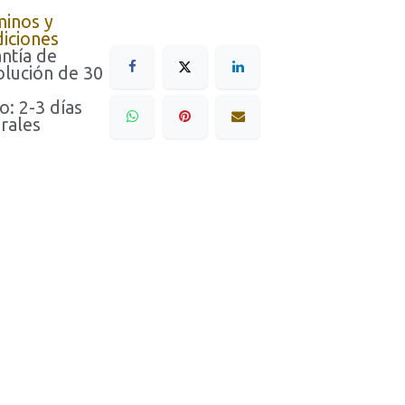
minos y
iciones
ntía de
lución de 30
o: 2-3 días
rales