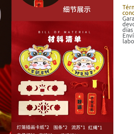
Tér
cond
Gara
devo
días
Enví
labo