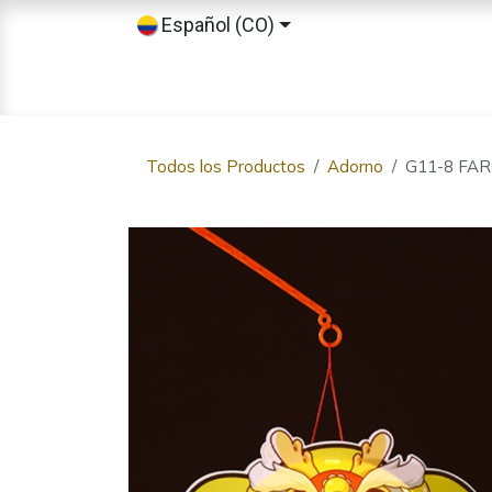
Ir al contenido
Español (CO)
Inicio
Tienda
Sobre nosotros
Todos los Productos
Adorno
G11-8 FA