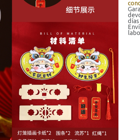
cond
Gara
devo
días
Enví
labo