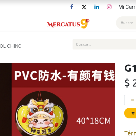
Mi Carr
Blog
ROL CHINO
G1
$
Tér