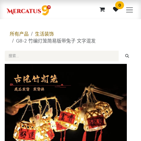
跳至内容
0
所有产品
生活装饰
G8-2 竹编灯笼简易版带兔子 文字混发