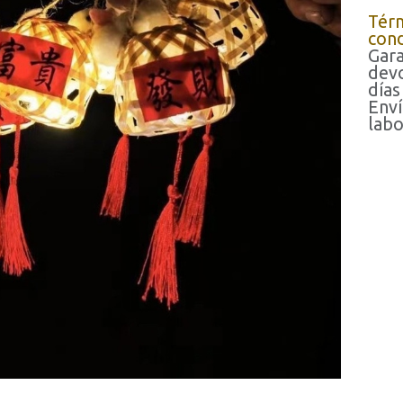
Tér
cond
Gara
devo
días
Enví
labo