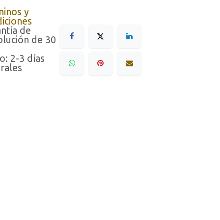
minos y
iciones
ntía de
lución de 30
o: 2-3 días
rales