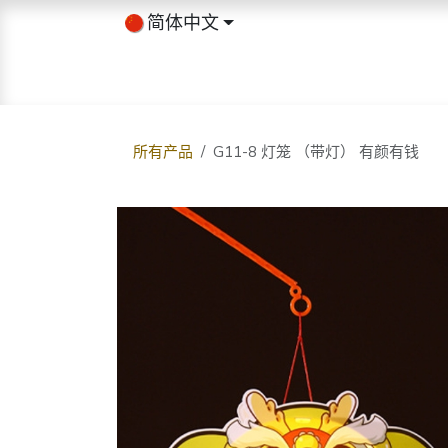
跳至内容
简体中文
首页
商店
关于我们
博客
所有产品
G11-8 灯笼 （带灯） 有颜有钱