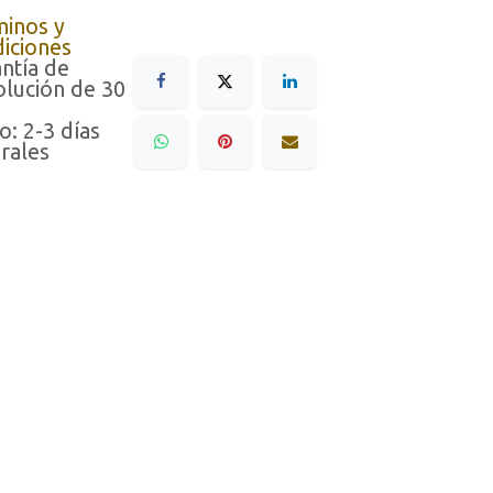
minos y
iciones
ntía de
lución de 30
o: 2-3 días
rales