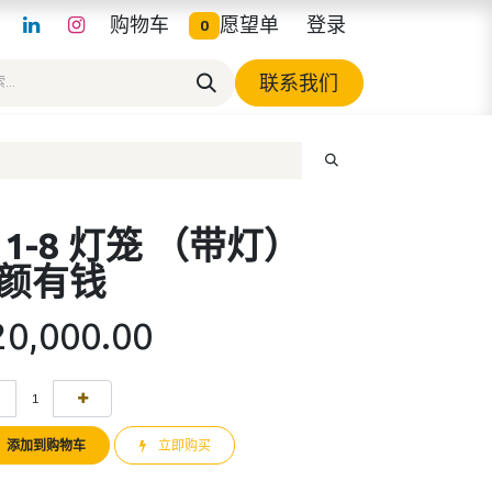
购物车
愿望单
登录
0
联系我们
11-8 灯笼 （带灯）
颜有钱
20,000.00
添加到购物车
立即购买