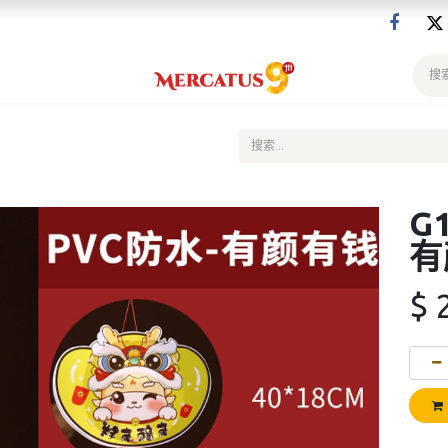
G
有
$