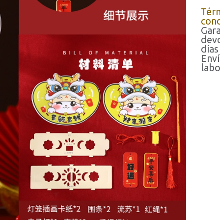
Tér
cond
Gara
devo
días
Enví
labo