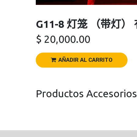
G11-8 灯笼 （带灯）
$
20,000.00
AÑADIR AL CARRITO
Productos Accesorios