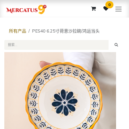
跳至内容
0
所有产品
PES40 6.25寸荷意沙拉碗/鸿运当头