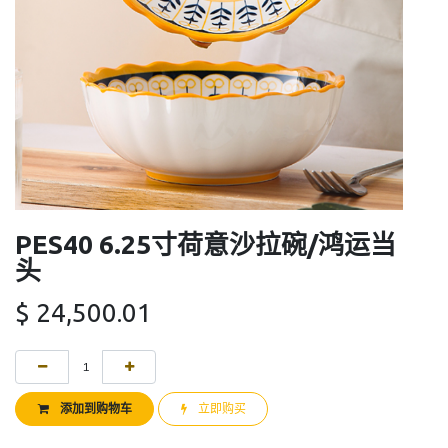
PES40 6.25寸荷意沙拉碗/鸿运当
头
$
24,500.01
添加到购物车
立即购买