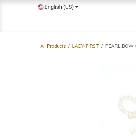
Skip to Content
English (US)
Home
Shop
Sobre nosotros
All Products
LADY-FIRST
PEARL BOW 