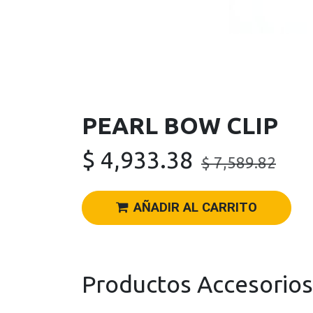
PEARL BOW CLIP
$
4,933.38
$
7,589.82
AÑADIR AL CARRITO
Productos Accesorios