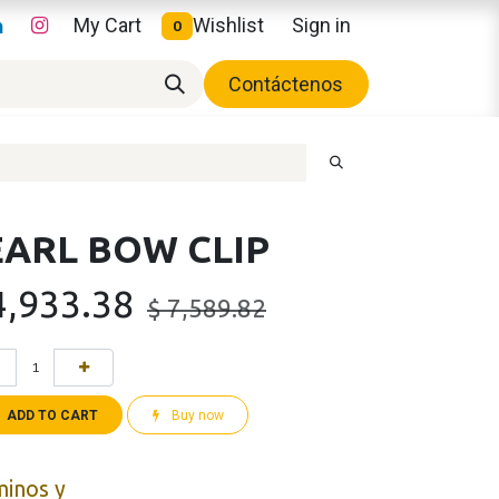
My Cart
Wishlist
Sign in
0
Contáctenos
EARL BOW CLIP
4,933.38
$
7,589.82
ADD TO CART
Buy now
minos y