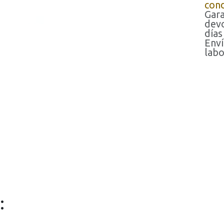
cond
Gara
devo
días
Enví
labo
: