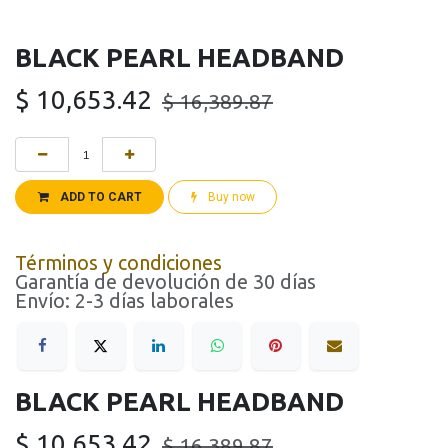
BLACK PEARL HEADBAND
$
10,653.42
$
16,389.87
ADD TO CART
Buy now
Términos y condiciones
Garantía de devolución de 30 días
Envío: 2-3 días laborales
BLACK PEARL HEADBAND
$
10,653.42
$
16,389.87