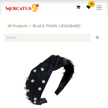
Skip to Content
0
All Products
BLACK PEARL HEADBAND