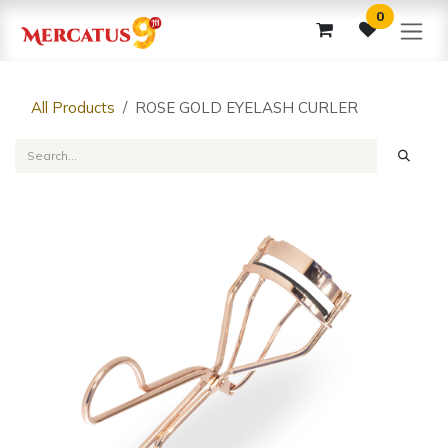
Skip to Content
0
All Products
ROSE GOLD EYELASH CURLER