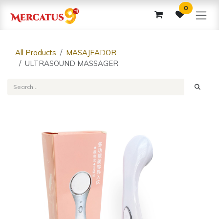
Skip to Content
0
All Products
MASAJEADOR
ULTRASOUND MASSAGER