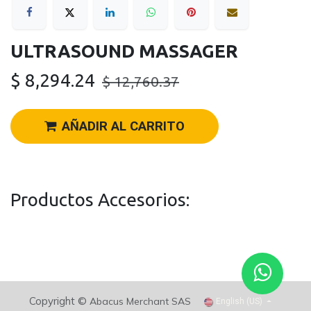
ULTRASOUND MASSAGER
$
8,294.24
$
12,760.37
AÑADIR AL CARRITO
Productos Accesorios:
Copyright ©
Abacus Merchant SAS
English (US)