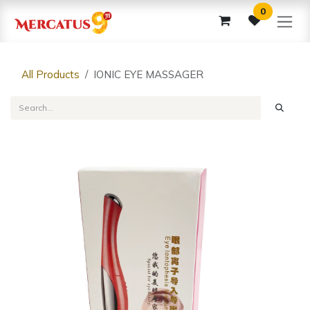
Skip to Content
0
All Products
IONIC EYE MASSAGER