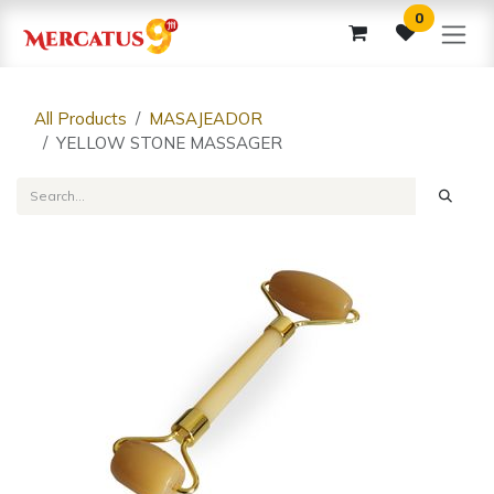
Skip to Content
0
All Products
MASAJEADOR
YELLOW STONE MASSAGER