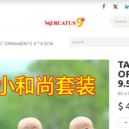
Blog
C ORNAMENTS 4 * 9.5CM
TA
O
9
60 x
$