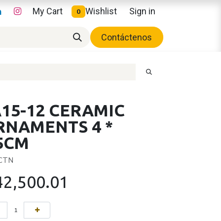
My Cart
Wishlist
Sign in
0
Contáctenos
15-12 CERAMIC
RNAMENTS 4 *
.5CM
 CTN
42,500.01