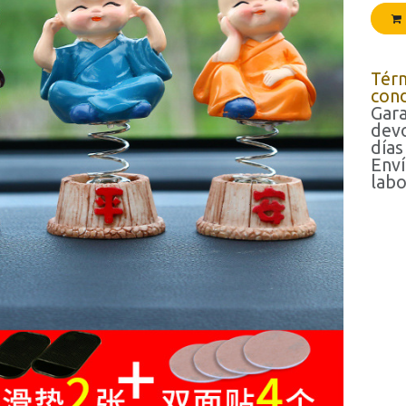
Tér
cond
Gara
devo
días
Enví
labo