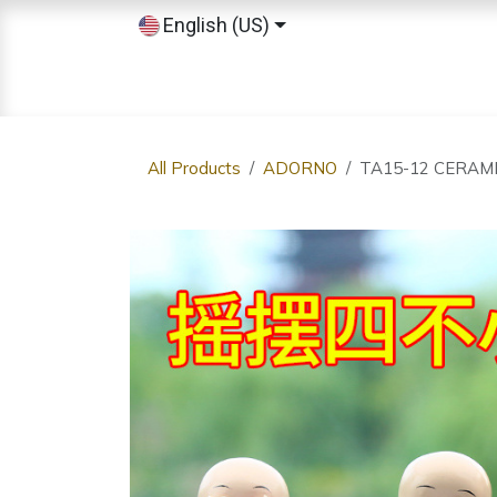
Skip to Content
English (US)
Home
Shop
Sobre nosotros
All Products
ADORNO
TA15-12 CERAMI