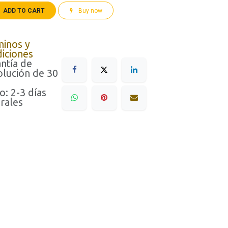
ADD TO CART
Buy now
minos y
iciones
ntía de
lución de 30
o: 2-3 días
rales