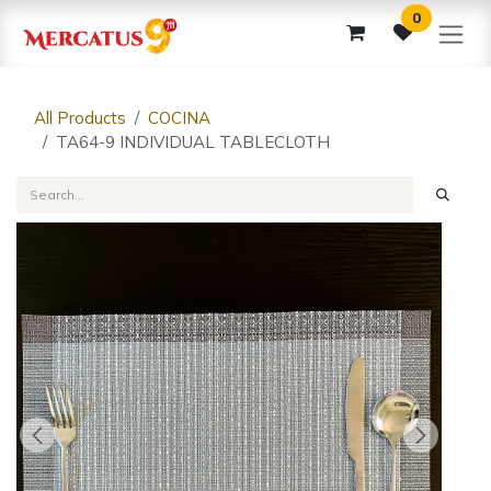
Skip to Content
0
All Products
COCINA
TA64-9 INDIVIDUAL TABLECLOTH