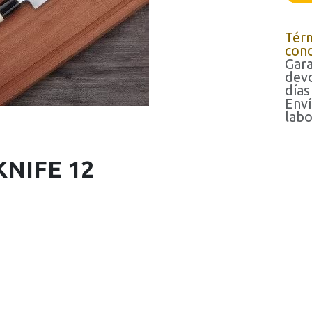
Tér
cond
Gara
devo
días
Enví
labo
KNIFE 12