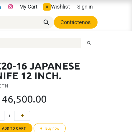
My Cart
Wishlist
Sign in
0
Contáctenos
20-16 JAPANESE
IFE 12 INCH.
 CTN
146,500.00
ADD TO CART
Buy now