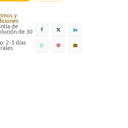
minos y
iciones
ntía de
lución de 30
o: 2-3 días
rales