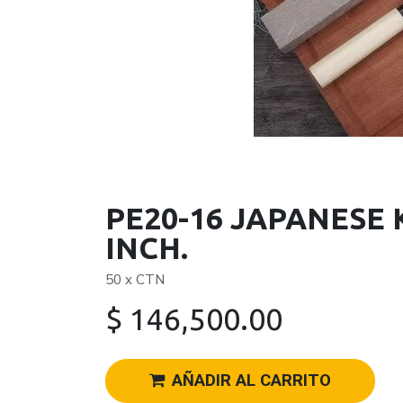
PE20-16 JAPANESE 
INCH.
50 x CTN
$
146,500.00
AÑADIR AL CARRITO