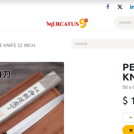
Blog
 KNIFE 12 INCH.
PE
KN
50 x
$