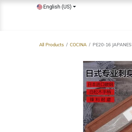
Skip to Content
English (US)
Home
Shop
Sobre nosotros
All Products
COCINA
PE20-16 JAPANESE