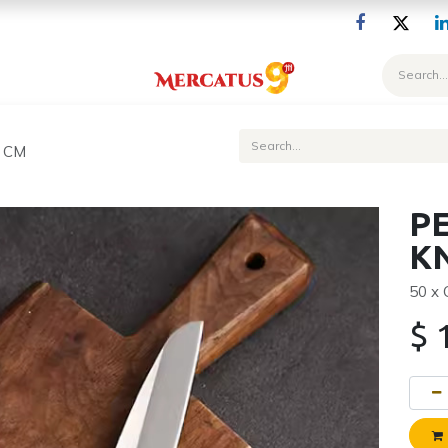
Blog
4 CM
PE
KN
50 x
$