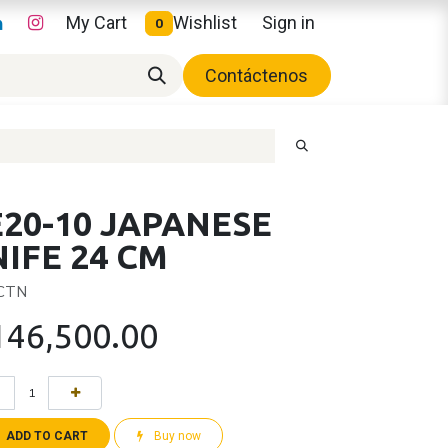
My Cart
Wishlist
Sign in
0
Contáctenos
20-10 JAPANESE
IFE 24 CM
 CTN
146,500.00
ADD TO CART
Buy now