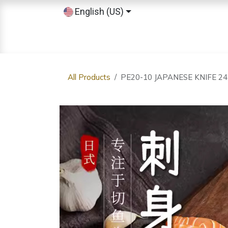
Skip to Content
English (US)
Home
Shop
Sobre nosotros
All Products
PE20-10 JAPANESE KNIFE 2