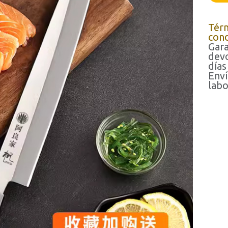
Tér
cond
Gara
devo
días
Enví
labo