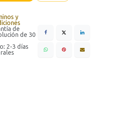
minos y
iciones
ntía de
lución de 30
o: 2-3 días
rales