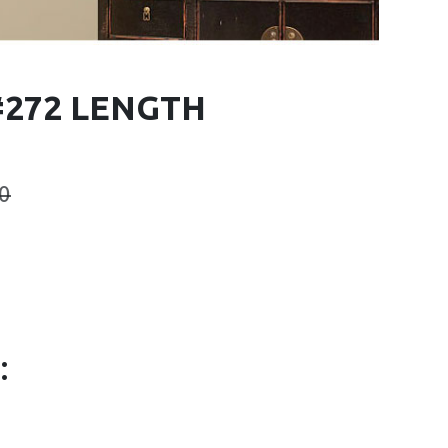
#272 LENGTH
0
: