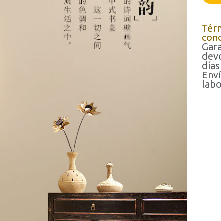
Tér
cond
Gara
devo
días
Enví
labo