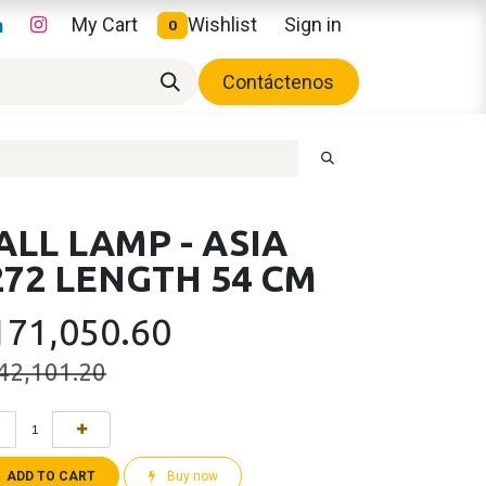
My Cart
Wishlist
Sign in
0
Contáctenos
LL LAMP - ASIA
72 LENGTH 54 CM
171,050.60
42,101.20
ADD TO CART
Buy now