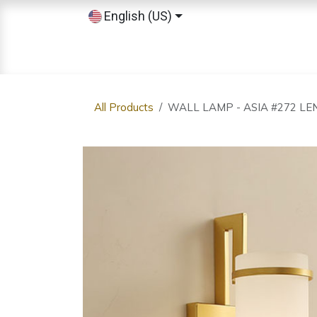
Skip to Content
English (US)
Home
Shop
Sobre nosotros
All Products
WALL LAMP - ASIA #272 LE