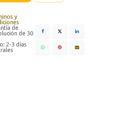
minos y
iciones
ntía de
lución de 30
o: 2-3 días
rales