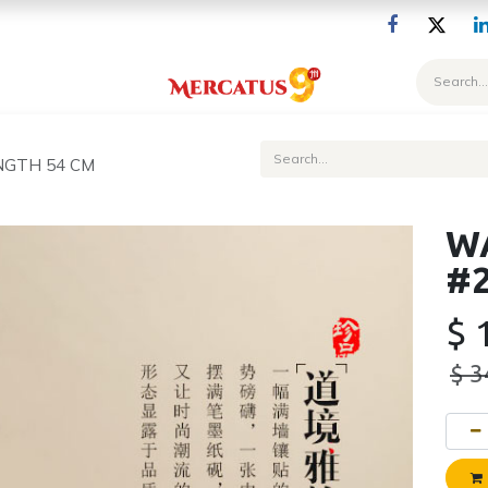
Blog
NGTH 54 CM
WA
#2
$
$
3