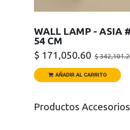
WALL LAMP - ASIA 
54 CM
$
171,050.60
$
342,101.2
AÑADIR AL CARRITO
Productos Accesorios