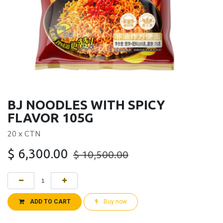
BJ NOODLES WITH SPICY
FLAVOR 105G
20 x CTN
$
6,300.00
$
10,500.00
ADD TO CART
Buy now