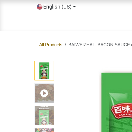
Skip to Content
English (US)
Home
Shop
Sobre nosotros
All Products
BAIWEIZHAI - BACON SAUCE 