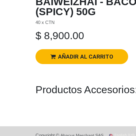
BAIWEIZHAI - BAC
(SPICY) 50G
40 x CTN
$
8,900.00
AÑADIR AL CARRITO
Productos Accesorios
Copyright ©
Abacus Merchant SAS
English (US)