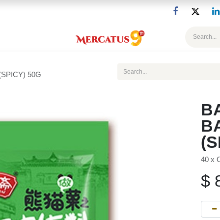
Blog
(SPICY) 50G
BA
B
(S
40 x
$