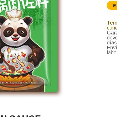
Tér
cond
Gara
devo
días
Enví
labo