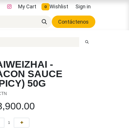
My Cart
Wishlist
Sign in
0
Contáctenos
IWEIZHAI -
ACON SAUCE
PICY) 50G
 CTN
8,900.00