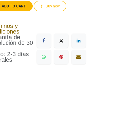
ADD TO CART
Buy now
minos y
iciones
ntía de
lución de 30
o: 2-3 días
rales