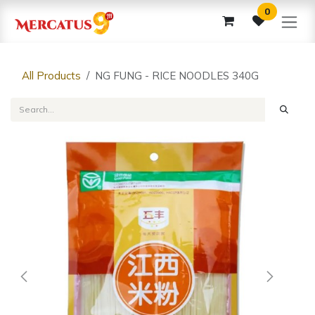
Skip to Content
0
All Products
NG FUNG - RICE NOODLES 340G