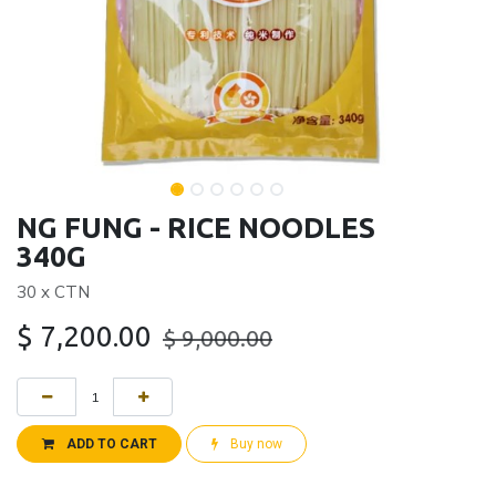
NG FUNG - RICE NOODLES
340G
30 x CTN
$
7,200.00
$
9,000.00
ADD TO CART
Buy now