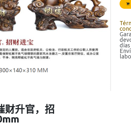
Tér
cond
Gara
devo
días
Enví
labo
催财升官，招
0mm