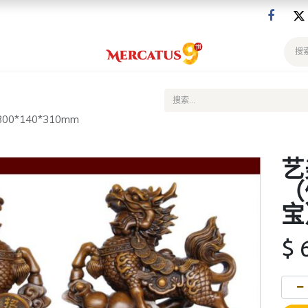
*140*310mm
艺
（
宝
$