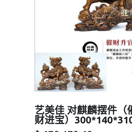
艺美佳 对麒麟摆件（
财进宝）300*140*31