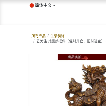
跳至内容
简体中文
首页
商店
关于我们
博客
所有产品
生活装饰
艺美佳 对麒麟摆件（催财升官，招财进宝）300