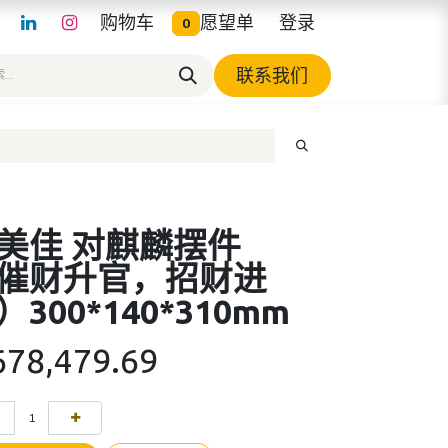
购物车
愿望单
登录
0
联系我们
美佳 对麒麟摆件
催财升官，招财进
）300*140*310mm
678,479.69