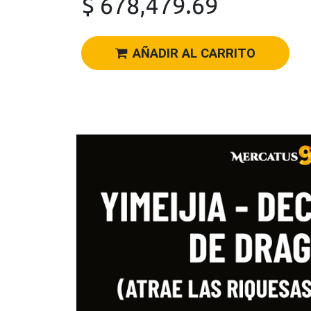
$
678,479.69
AÑADIR AL CARRITO