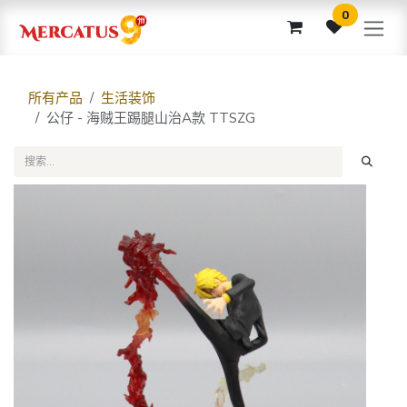
跳至内容
0
所有产品
生活装饰
公仔 - 海贼王踢腿山治A款 TTSZG