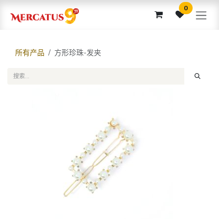
跳至内容
0
所有产品
方形珍珠-发夹