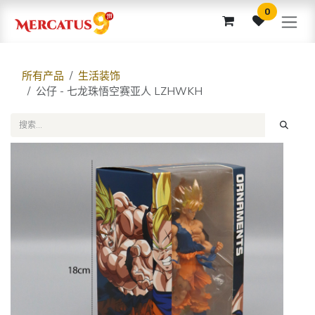
跳至内容
0
所有产品
生活装饰
公仔 - 七龙珠悟空赛亚人 LZHWKH