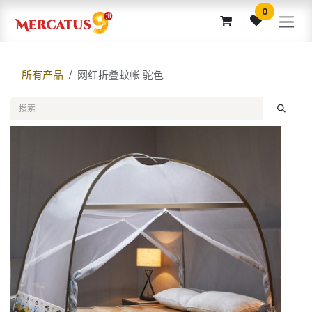
跳至内容
0
所有产品
网红折叠蚊帐 驼色