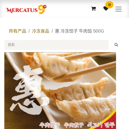
跳至内容
0
所有产品
冷冻食品
惠 冷冻饺子 牛肉馅 500G