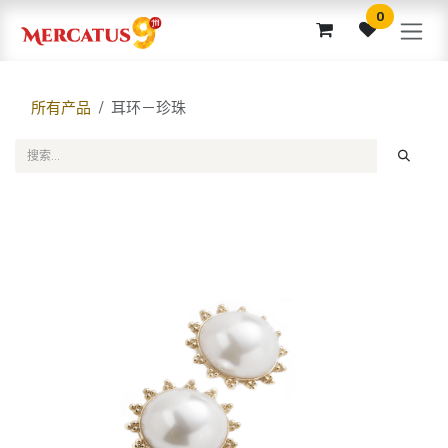
跳至内容
0
所有产品
耳环－珍珠