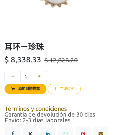
耳环－珍珠
$
8,338.33
$
12,828.20
添加到购物车
立即购买
Términos y condiciones
Garantía de devolución de 30 días
Envío: 2-3 días laborales