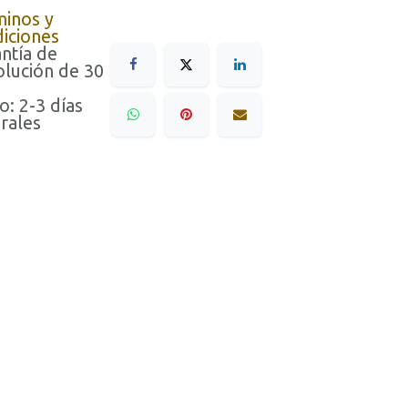
minos y
iciones
ntía de
lución de 30
o: 2-3 días
rales