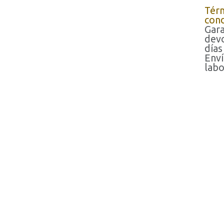
Tér
cond
Gara
devo
días
Enví
labo