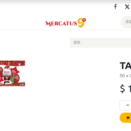
T
50 x
$