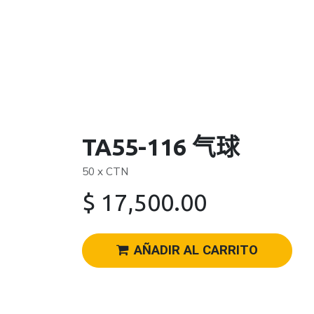
TA55-116 气球
50 x CTN
$
17,500.00
AÑADIR AL CARRITO