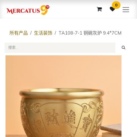
跳至内容
0
所有产品
生活装饰
TA108-7-1 铜碗灰炉 9.4*7CM