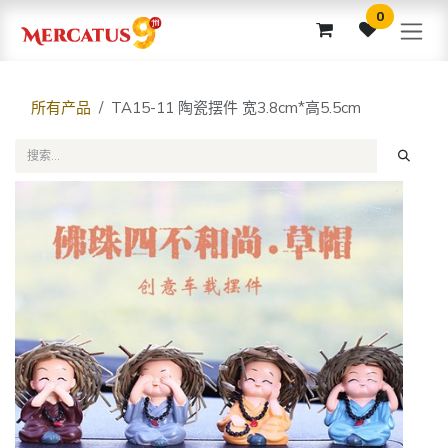
跳至内容
0
所有产品
TA15-11 陶瓷摆件 宽3.8cm*高5.5cm