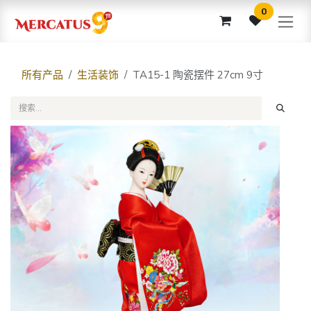
跳至内容
0
所有产品
生活装饰
TA15-1 陶瓷摆件 27cm 9寸