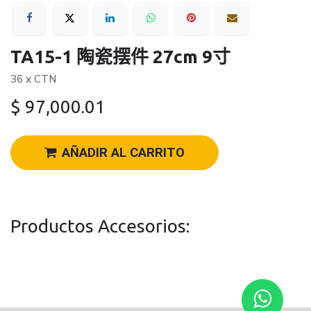
TA15-1 陶瓷摆件 27cm 9寸
36 x CTN
$
97,000.01
AÑADIR AL CARRITO
Productos Accesorios: