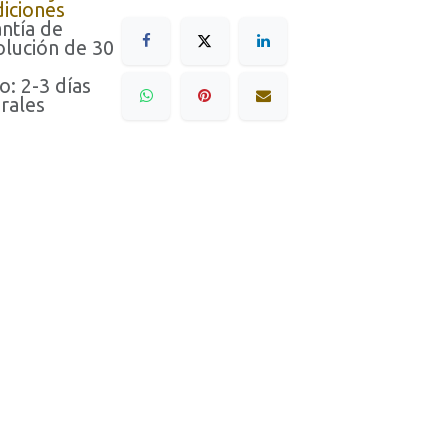
iciones
ntía de
lución de 30
o: 2-3 días
rales