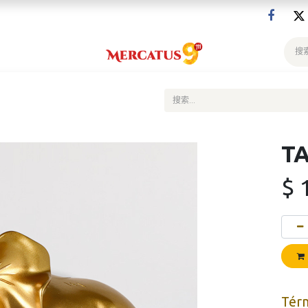
T
$
Tér