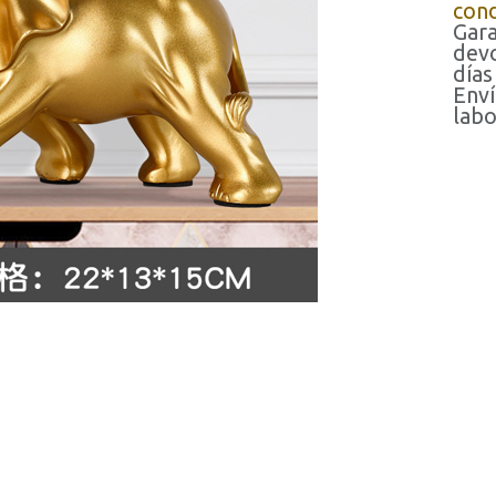
cond
Gara
devo
días
Enví
labo