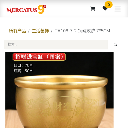
跳至内容
0
所有产品
生活装饰
TA108-7-2 铜碗灰炉 7*5CM